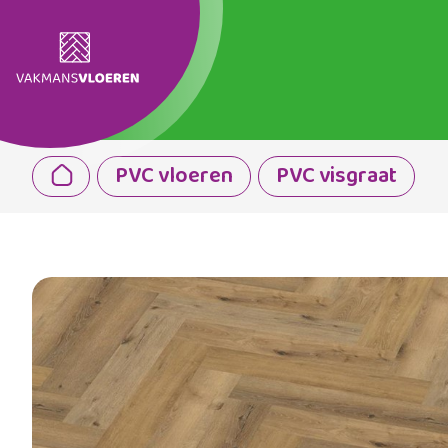
PVC vloeren
PVC visgraat