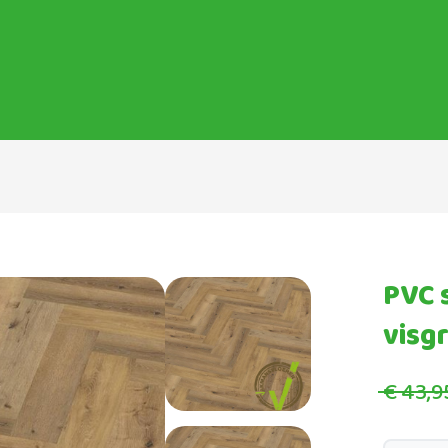
PVC 
visg
€ 43,9