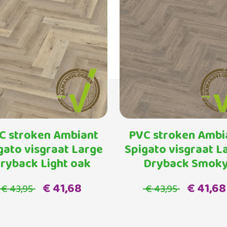
C stroken Ambiant
PVC stroken Ambi
gato visgraat Large
Spigato visgraat L
ryback Light oak
Dryback Smok
€ 41,68
€ 41,68
€ 43,95
€ 43,95