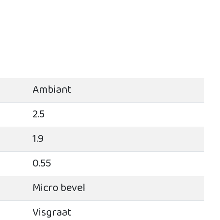
Ambiant
2.5
1.9
0.55
Micro bevel
Visgraat