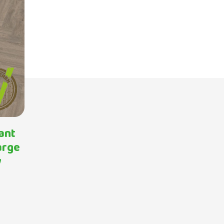
ant
arge
y