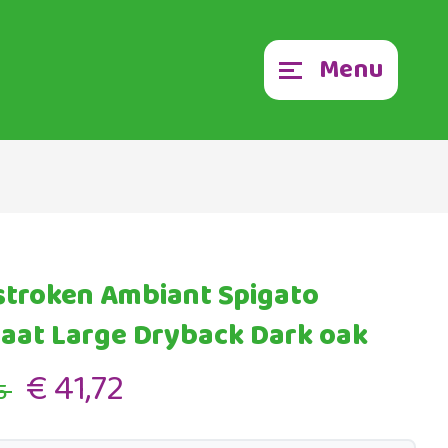
Menu
stroken Ambiant Spigato
raat Large Dryback Dark oak
€ 41,72
5