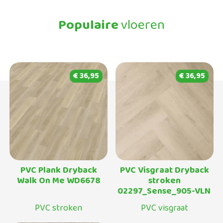
Populaire
vloeren
€ 36,95
€ 36,95
PVC Plank Dryback
PVC Visgraat Dryback
Walk On Me WD6678
stroken
02297_Sense_905-VLN
PVC stroken
PVC visgraat