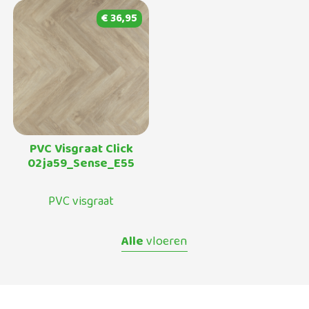
€ 36,95
PVC Visgraat Click
02ja59_Sense_E55
PVC visgraat
Alle
vloeren