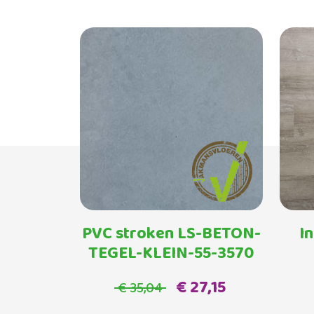
PVC stroken LS-BETON-
I
TEGEL-KLEIN-55-3570
€ 27,15
€ 35,04