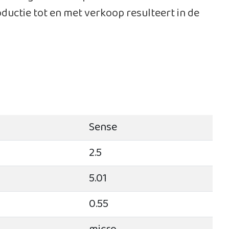
uctie tot en met verkoop resulteert in de
Sense
2.5
5.01
0.55