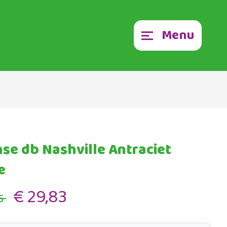
Menu
nse db Nashville Antraciet
e
€ 29,83
5