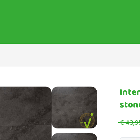
Inte
ston
€ 43,9