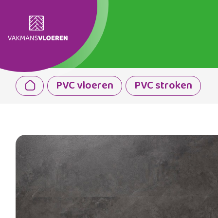
PVC vloeren
PVC stroken