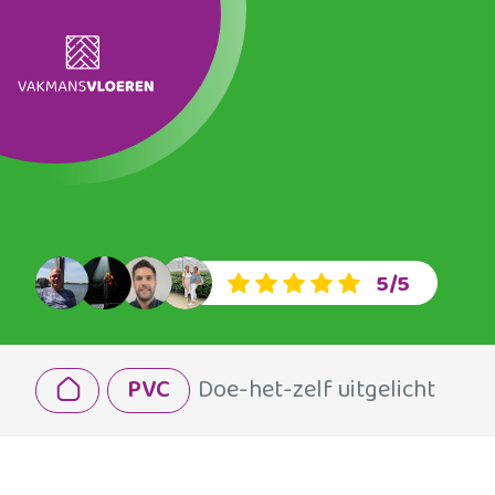
5/5
PVC
Doe-het-zelf uitgelicht