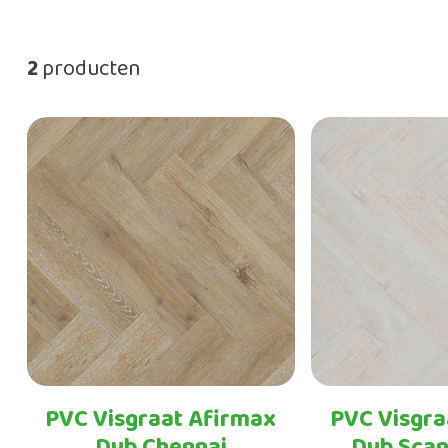
2
producten
PVC Visgraat Afirmax
PVC Visgra
Dub Chennai
Dub Scan